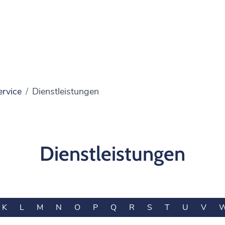
ervice
Dienstleistungen
Dienstleistungen
K
L
M
N
O
P
Q
R
S
T
U
V