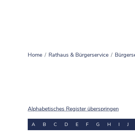
Home
Rathaus & Bürgerservice
Bürgers
Alphabetisches Register überspringen
A
B
C
D
E
F
G
H
I
J