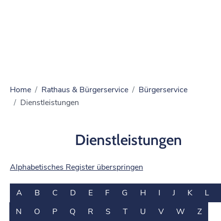
Home
Rathaus & Bürgerservice
Bürgerservice
Dienstleistungen
Dienstleistungen
Alphabetisches Register überspringen
A
B
C
D
E
F
G
H
I
J
K
L
N
O
P
Q
R
S
T
U
V
W
Z