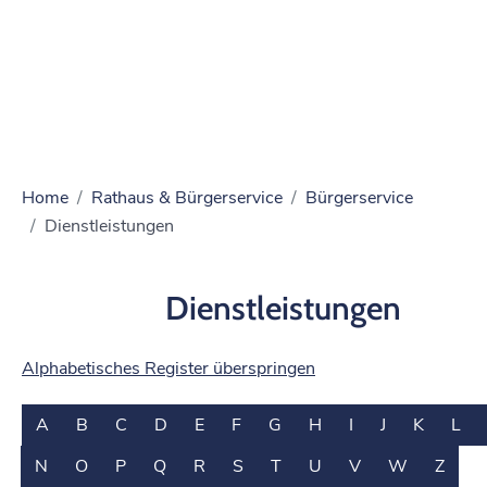
Home
Rathaus & Bürgerservice
Bürgerservice
Dienstleistungen
Dienstleistungen
Alphabetisches Register überspringen
A
B
C
D
E
F
G
H
I
J
K
L
N
O
P
Q
R
S
T
U
V
W
Z