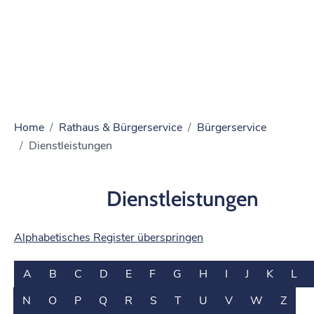
Home
Rathaus & Bürgerservice
Bürgerservice
Dienstleistungen
Dienstleistungen
Alphabetisches Register überspringen
A
B
C
D
E
F
G
H
I
J
K
L
N
O
P
Q
R
S
T
U
V
W
Z