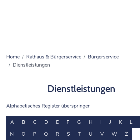
Home
Rathaus & Bürgerservice
Bürgerservice
Dienstleistungen
Dienstleistungen
Alphabetisches Register überspringen
A
B
C
D
E
F
G
H
I
J
K
L
N
O
P
Q
R
S
T
U
V
W
Z