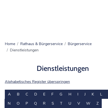
Home
Rathaus & Bürgerservice
Bürgerservice
Dienstleistungen
Dienstleistungen
Alphabetisches Register überspringen
A
B
C
D
E
F
G
H
I
J
K
L
N
O
P
Q
R
S
T
U
V
W
Z