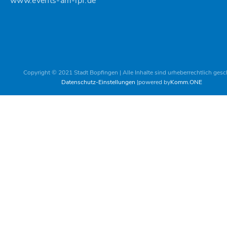
www.events-am-ipf.de
Copyright © 2021 Stadt Bopfingen | Alle Inhalte sind urheberrechtlich gesc
Datenschutz-Einstellungen
powered by
Komm.ONE