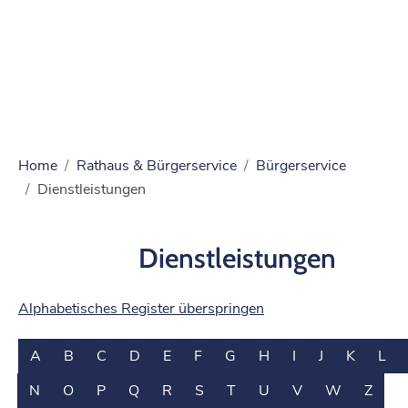
Home
Rathaus & Bürgerservice
Bürgerservice
Dienstleistungen
Dienstleistungen
Alphabetisches Register überspringen
A
B
C
D
E
F
G
H
I
J
K
L
N
O
P
Q
R
S
T
U
V
W
Z