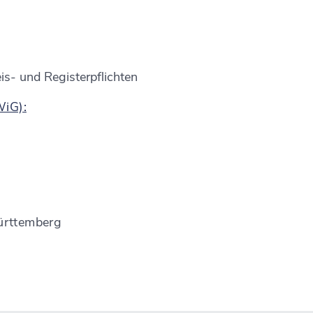
s- und Registerpflichten
WiG):
ürttemberg