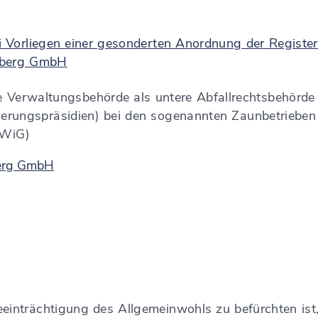
i Vorliegen einer gesonderten Anordnung der Registerf
mberg GmbH
re Verwaltungsbehörde als untere Abfallrechtsbehörde
egierungspräsidien) bei den sogenannten Zaunbetrieb
iWiG)
berg GmbH
einträchtigung des Allgemeinwohls zu befürchten ist