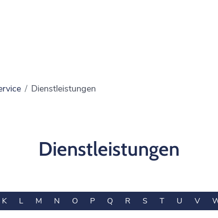
ervice
Dienstleistungen
Dienstleistungen
K
L
M
N
O
P
Q
R
S
T
U
V