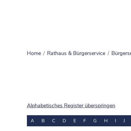
Home
Rathaus & Bürgerservice
Bürgers
Alphabetisches Register überspringen
A
B
C
D
E
F
G
H
I
J