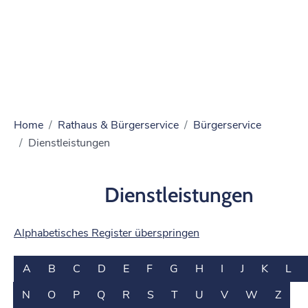
Home
Rathaus & Bürgerservice
Bürgerservice
Dienstleistungen
Dienstleistungen
Alphabetisches Register überspringen
A
B
C
D
E
F
G
H
I
J
K
L
N
O
P
Q
R
S
T
U
V
W
Z