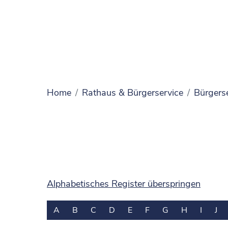
Home
Rathaus & Bürgerservice
Bürgers
Alphabetisches Register überspringen
A
B
C
D
E
F
G
H
I
J