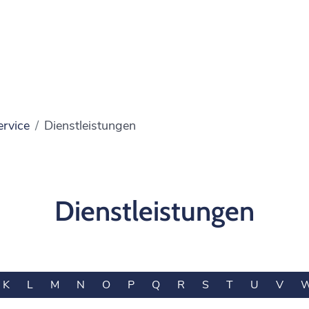
ervice
Dienstleistungen
Dienstleistungen
K
L
M
N
O
P
Q
R
S
T
U
V