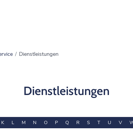
ervice
Dienstleistungen
Dienstleistungen
K
L
M
N
O
P
Q
R
S
T
U
V