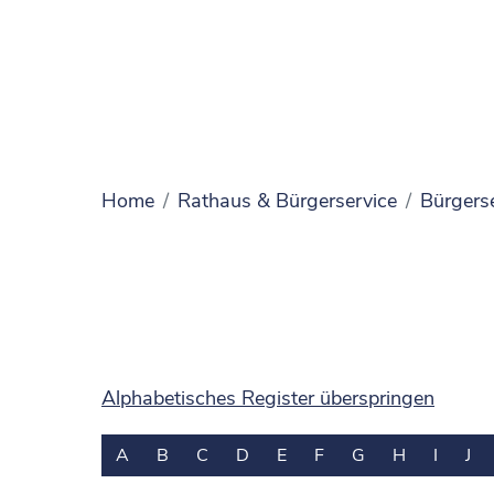
Home
Rathaus & Bürgerservice
Bürgers
Alphabetisches Register überspringen
A
B
C
D
E
F
G
H
I
J