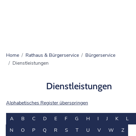
Home
Rathaus & Bürgerservice
Bürgerservice
Dienstleistungen
Dienstleistungen
Alphabetisches Register überspringen
A
B
C
D
E
F
G
H
I
J
K
L
N
O
P
Q
R
S
T
U
V
W
Z