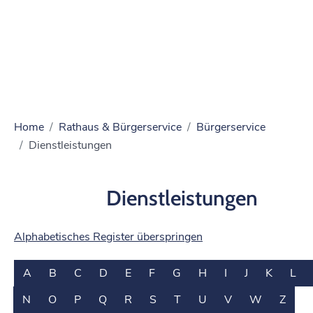
Home
Rathaus & Bürgerservice
Bürgerservice
Dienstleistungen
Dienstleistungen
Alphabetisches Register überspringen
A
B
C
D
E
F
G
H
I
J
K
L
N
O
P
Q
R
S
T
U
V
W
Z