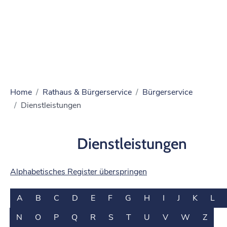
Home
Rathaus & Bürgerservice
Bürgerservice
Dienstleistungen
Dienstleistungen
Alphabetisches Register überspringen
A
B
C
D
E
F
G
H
I
J
K
L
N
O
P
Q
R
S
T
U
V
W
Z