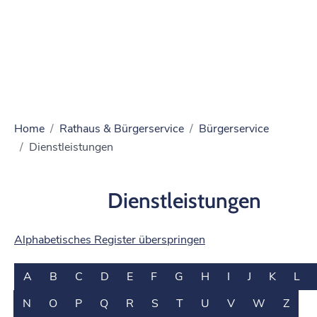
Home
Rathaus & Bürgerservice
Bürgerservice
Dienstleistungen
Dienstleistungen
Alphabetisches Register überspringen
A
B
C
D
E
F
G
H
I
J
K
L
N
O
P
Q
R
S
T
U
V
W
Z