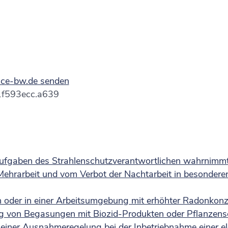
vice-bw.de senden
1f593ecc.a639
 Aufgaben des Strahlenschutzverantwortlichen wahrnimm
hrarbeit und vom Verbot der Nachtarbeit in besonderen 
n oder in einer Arbeitsumgebung mit erhöhter Radonkon
g von Begasungen mit Biozid-Produkten oder Pflanzensc
ner Ausnahmeregelung bei der Inbetriebnahme einer elek