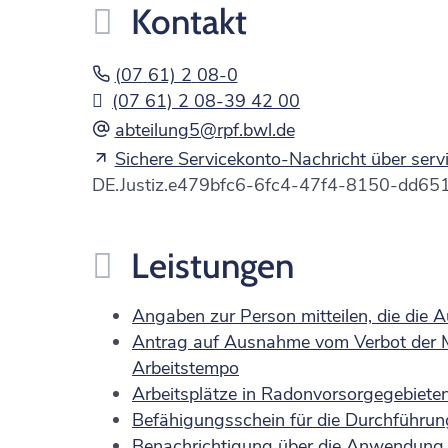
Kontakt
(07
61) 2
08-0
(07
61) 2
08-39
42
00
abteilung5@rpf.bwl.de
Sichere Servicekonto-Nachricht über ser
DE.Justiz.e479bfc6-6fc4-47f4-8150-dd65
Leistungen
Angaben zur Person mitteilen, die die
Antrag auf Ausnahme vom Verbot der Me
Arbeitstempo
Arbeitsplätze in Radonvorsorgegebiete
Befähigungsschein für die Durchführun
Benachrichtigung über die Anwendung ei