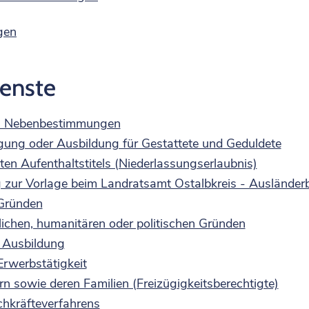
gen
ienste
en Nebenbestimmungen
igung oder Ausbildung für Gestattete und Geduldete
ten Aufenthaltstitels (Niederlassungserlaubnis)
g zur Vorlage beim Landratsamt Ostalbkreis - Ausländer
 Gründen
lichen, humanitären oder politischen Gründen
 Ausbildung
Erwerbstätigkeit
 sowie deren Familien (Freizügigkeitsberechtigte)
hkräfteverfahrens