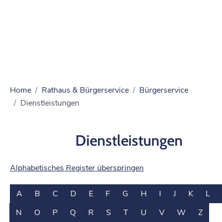
Home
Rathaus & Bürgerservice
Bürgerservice
Dienstleistungen
Dienstleistungen
Alphabetisches Register überspringen
A
B
C
D
E
F
G
H
I
J
K
L
N
O
P
Q
R
S
T
U
V
W
Z