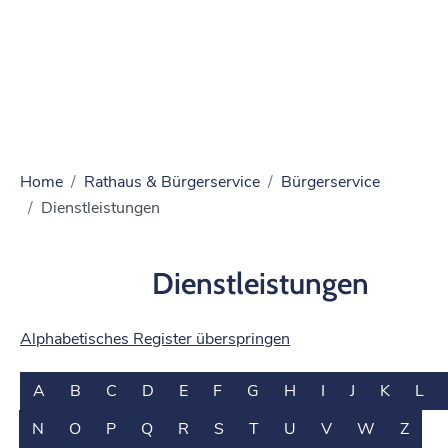
Home
Rathaus & Bürgerservice
Bürgerservice
Dienstleistungen
Dienstleistungen
Alphabetisches Register überspringen
A
B
C
D
E
F
G
H
I
J
K
L
N
O
P
Q
R
S
T
U
V
W
Z